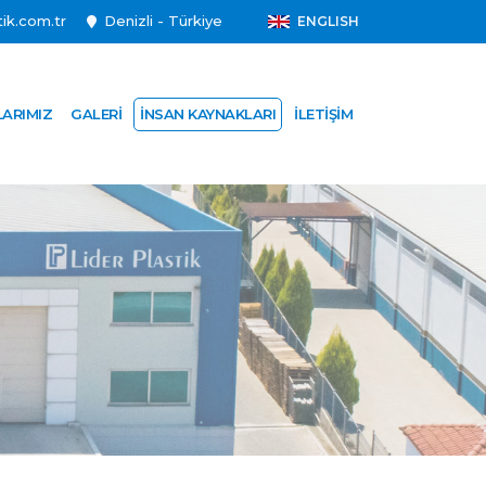
ik.com.tr
Denizli - Türkiye
ENGLISH
LARIMIZ
GALERI
İNSAN KAYNAKLARI
İLETIŞIM