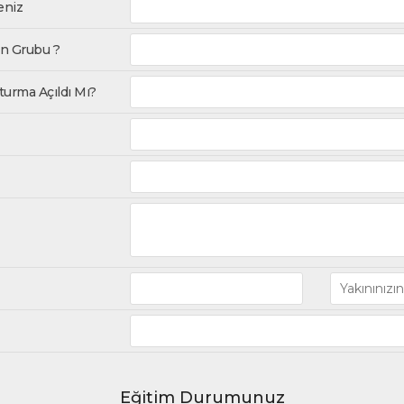
eniz
an Grubu ?
urma Açıldı Mı?
Eğitim Durumunuz