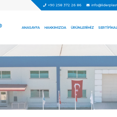
+90 258 372 26 86
info@liderplast
ANASAYFA
HAKKIMIZDA
ÜRÜNLERIMIZ
SERTIFIKA