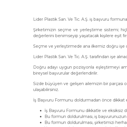
Lider Plastik San. Ve Tic. A.Ş. iş başvuru formun
Şirketimizin seçme ve yerleştirme sistemi; hiçbi
değerlerini benimseyip yaşatacak kişilere eşit fı
Seçme ve yerleştirmede ana ilkemiz doğru işe 
Lider Plastik San. Ve Tic. A.Ş. tarafından işe alı
Doğru adayı uygun pozisyonla eşleştirmeyi amaç e
bireysel başvurular değerlendirilir.
Sizde büyüyen ve gelişen ailemizin bir parçası o
ulaşabilirsiniz.
İş Başvuru Formunu doldurmadan önce dikkat 
İş Başvuru Formunu dikkatle ve eksiksiz do
Bu formun doldurulması, iş başvurunuzu
Bu formun doldurulması, şirketimizi herha