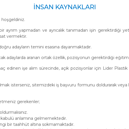
İNSAN KAYNAKLARI
a hoşgeldiniz.
r ayrım yapmadan ve ayrıcalık tanımadan işin gerektirdiği yetkin
rsat vermektir.
doğru adayların temini esasına dayanmaktadır.
nacak adaylarda aranan ortak özellik, pozisyonun gerektirdiği eğitim,
dinen işe alım sürecinde, açık pozisyonlar için Lider Plastik San
lmak isterseniz, sitemizdeki iş başvuru formunu doldurarak veya ka
etmeniz gerekenler;
ldurmalısınız.
n kabulü anlamına gelmemektedir.
ngi bir taahhüt altına sokmamaktadır.