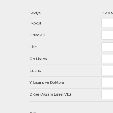
Seviye
Okul a
İlkokul
Ortaokul
Lise
Ön Lisans
Lisans
Y. Lisans ve Doktora
Diğer (Akşam Lisesi Vb.)